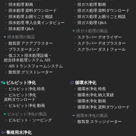
排水処理 動画
排ガス処理 動画
排水処理 資料ダウンロード
排ガス処理 資料ダウンロード
排水処理 お困りごと相談
排ガス処理 お困りごと相談
排水処理 導入企業インタビュー
排ガス処理 Q&A
排水処理 Q&A
排ガス処理の製品
排水処理の製品
スクラバー デオライザー
散気管 アクアブラスター
スクラバー デオブラスター
ブラスタータンク
スクラバー ダストフォール
低コスト排水処理設備・
総合排水処理システム AIS
AIS トランスフォームシステム
散気管 グリストレーター
ビルピット浄化
循環水浄化
ビルピット浄化 特長
循環水浄化 特長
ビルピット浄化
循環水浄化 納入実績
資料ダウンロード
循環水浄化 動画
ビルピット浄化 動画
循環水浄化 資料ダウンロード
ビルピット浄化の製品
循環水浄化の製品
ビルピット・ソービング
散気管 スラッジイーター
養殖用水浄化