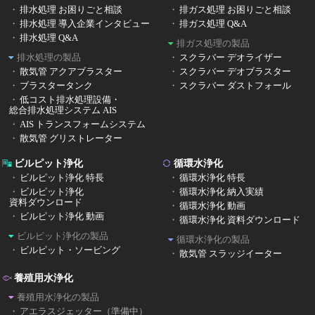
排水処理 お困りごと相談
排ガス処理 お困りごと相談
排水処理 導入企業インタビュー
排ガス処理 Q&A
排水処理 Q&A
排ガス処理の製品
排水処理の製品
スクラバー デオライザー
散気管 アクアブラスター
スクラバー デオブラスター
ブラスタータンク
スクラバー ダストフォール
低コスト排水処理設備・
総合排水処理システム AIS
AIS トランスフォームシステム
散気管 グリストレーター
ビルピット浄化
循環水浄化
ビルピット浄化 特長
循環水浄化 特長
ビルピット浄化
循環水浄化 納入実績
資料ダウンロード
循環水浄化 動画
ビルピット浄化 動画
循環水浄化 資料ダウンロード
ビルピット浄化の製品
循環水浄化の製品
ビルピット・ソービング
散気管 スラッジイーター
養殖用水浄化
養殖用水浄化の製品
アエラスジェッター（準備中）