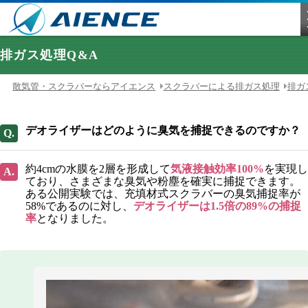
排ガス処理Q&A
散気管・スクラバーならアイエンス
スクラバーによる排ガス処理
排ガ
デオライザーはどのように臭気を捕捉できるのですか？
約4cmの水膜を2層を形成して
気液接触効率100%
を実現し
ており、さまざまな臭気や粉塵を確実に捕捉できます。
ある公開実験では、充填材式スクラバーの臭気捕捉率が
58%であるのに対し、
デオライザーは1.5倍の89%の捕捉
率
となりました。